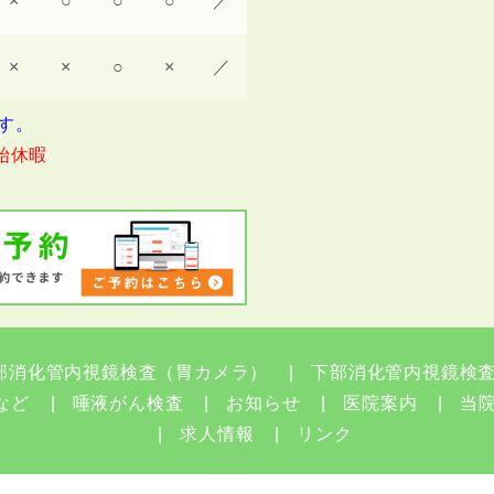
×
○
○
○
／
×
×
○
×
／
です。
始休暇
部消化管内視鏡検査（胃カメラ）
下部消化管内視鏡検
など
唾液がん検査
お知らせ
医院案内
当
求人情報
リンク