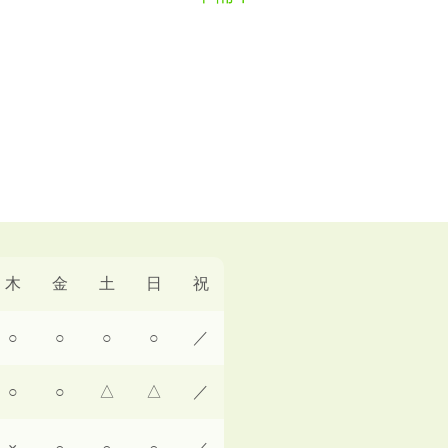
木
金
土
日
祝
○
○
○
○
／
○
○
△
△
／