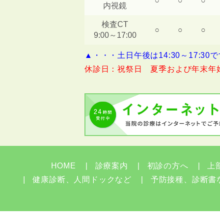
○
○
○
内視鏡
検査CT
○
○
○
9:00～17:00
▲・・・土日午後は14:30～17:30
休診日：祝祭日 夏季および年末年
HOME
診療案内
初診の方へ
上
健康診断、人間ドックなど
予防接種、診断書