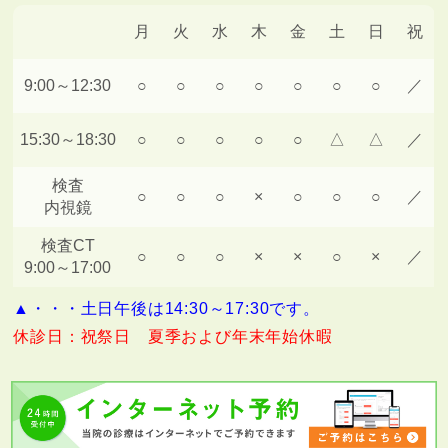
月
火
水
木
金
土
日
祝
9:00～12:30
○
○
○
○
○
○
○
／
15:30～18:30
○
○
○
○
○
△
△
／
検査
○
○
○
×
○
○
○
／
内視鏡
検査CT
○
○
○
×
×
○
×
／
9:00～17:00
▲・・・土日午後は14:30～17:30です。
休診日：祝祭日 夏季および年末年始休暇