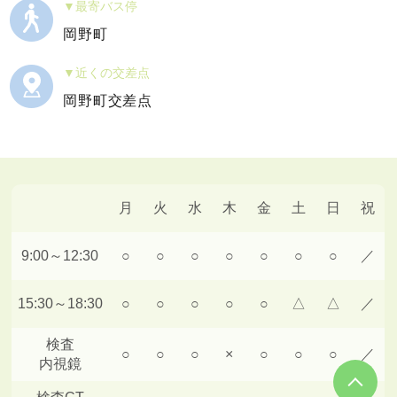
最寄バス停
岡野町
近くの交差点
岡野町交差点
月
火
水
木
金
土
日
祝
9:00～12:30
○
○
○
○
○
○
○
／
15:30～18:30
○
○
○
○
○
△
△
／
検査
○
○
○
×
○
○
○
／
内視鏡