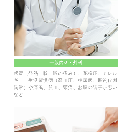
一般内科・外科
感冒（発熱、咳、喉の痛み）、花粉症、アレル
ギー、生活習慣病（高血圧、糖尿病、脂質代謝
異常）や痛風、貧血、頭痛、お腹の調子が悪い
など