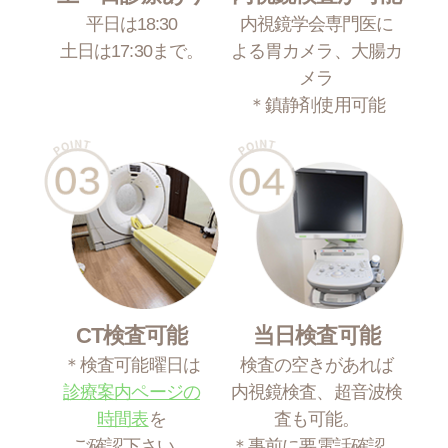
平日は18:30
内視鏡学会専門医に
土日は17:30まで。
よる胃カメラ、大腸カ
メラ
＊鎮静剤使用可能
CT検査可能
当日検査可能
＊検査可能曜日は
検査の空きがあれば
診療案内ページの
内視鏡検査、超音波検
時間表
を
査も可能。
ご確認下さい。
＊事前に要電話確認。