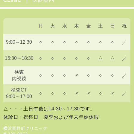
月
火
水
木
金
土
日
祝
9:00～12:30
○
○
○
○
○
○
○
／
15:30～18:30
○
○
○
○
○
△
△
／
検査
○
○
○
×
○
○
○
／
内視鏡
検査CT
○
○
○
×
×
○
×
／
9:00～17:00
△・・・土日午後は14:30～17:30です。
休診日：祝祭日 夏季および年末年始休暇
横浜岡野町クリニック
〒220-0073