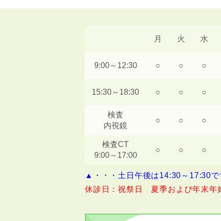
月
火
水
9:00～12:30
○
○
○
15:30～18:30
○
○
○
検査
○
○
○
内視鏡
検査CT
○
○
○
9:00～17:00
▲・・・土日午後は14:30～17:30
休診日：祝祭日 夏季および年末年