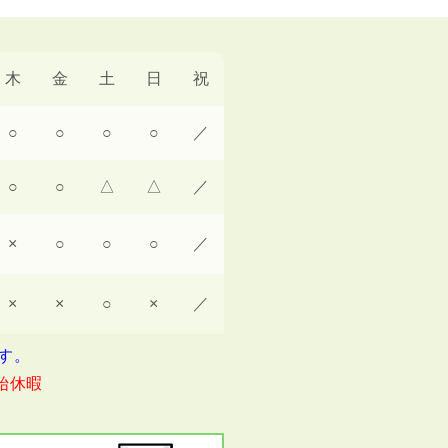
木
金
土
日
祝
○
○
○
○
／
○
○
△
△
／
×
○
○
○
／
×
×
○
×
／
です。
始休暇