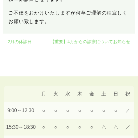
ご不便をおかけいたしますが何卒ご理解の程宜しく
お願い致します。
2月の休診日
【重要】4月からの診療についてお知らせ
月
火
水
木
金
土
日
祝
9:00～12:30
○
○
○
○
○
○
○
／
15:30～18:30
○
○
○
○
○
△
△
／